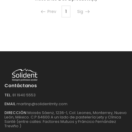
Prev
1
Sig
(current)
Contáctanos
TEL.
81 1940 5553
EMAIL
martinp@solidentmty.com
DIRECCIÓN
Moisés Sáenz, 1236-1, Col. Leones, Monterrey, Nuevo
León, México. C.P.64600 A un lado de pastelería Lety y Clínica
Santé (entre calles: Factores Mutuos y Fráncico Fernández
Treviño )