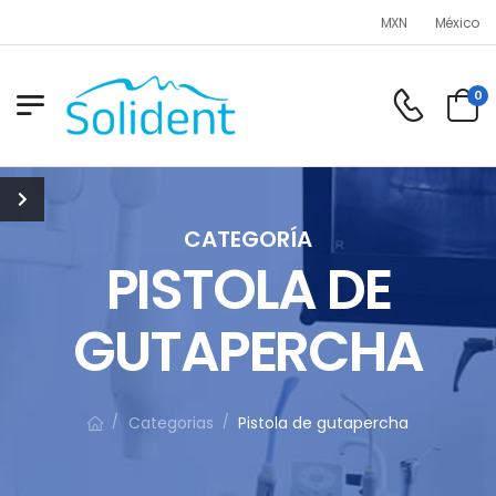
MXN
México
0
CATEGORÍA
PISTOLA DE
GUTAPERCHA
Categorias
Pistola de gutapercha
/
/